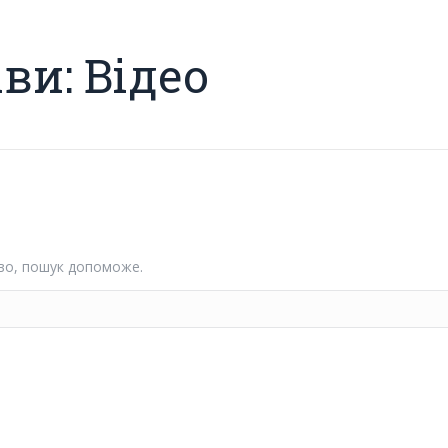
іви:
Відео
во, пошук допоможе.